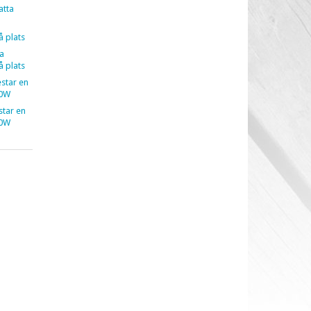
atta
å plats
a
å plats
estar en
40W
estar en
40W