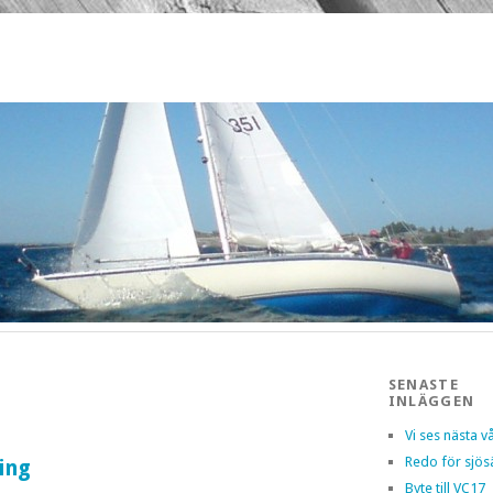
SENASTE
INLÄGGEN
Vi ses nästa v
Redo för sjös
ing
Byte till VC17