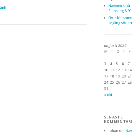
Navionics på
änk
Samsung 8,9″ 
Fix inför som
segling söder
augusti 2026
M
T
O
T
F
3
4
5
6
7
10
11
12
13
14
17
18
19
20
21
24
25
26
27
28
31
« okt
SENASTE
KOMMENTAR
Johan
om
Nav