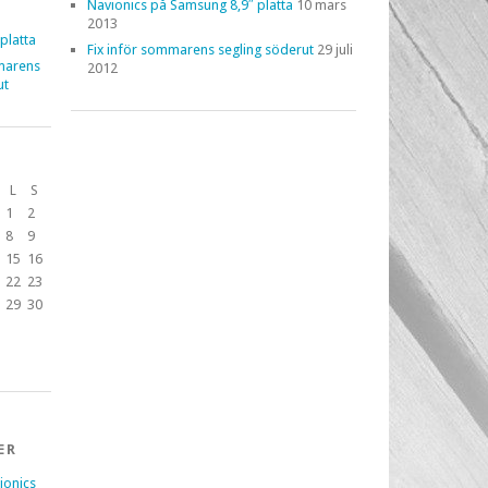
Navionics på Samsung 8,9″ platta
10 mars
2013
platta
Fix inför sommarens segling söderut
29 juli
marens
2012
ut
L
S
1
2
8
9
15
16
22
23
29
30
ER
ionics