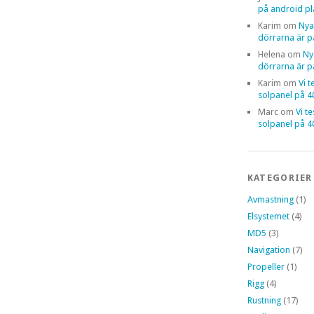
på android pl
Karim
om
Nya
dörrarna är p
Helena
om
Ny
dörrarna är p
Karim
om
Vi t
solpanel på 
Marc
om
Vi t
solpanel på 
KATEGORIER
Avmastning
(1)
Elsystemet
(4)
MD5
(3)
Navigation
(7)
Propeller
(1)
Rigg
(4)
Rustning
(17)