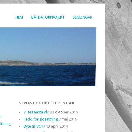
HEM
BÅTDATORPROJEKT
SEGLINGAR
SENASTE PUBLICERINGAR
Vi ses nästa vår
23 oktober 2016
år
Redo för sjösättning
7 maj 2016
ättning
Byte till VC17
13 april 2014