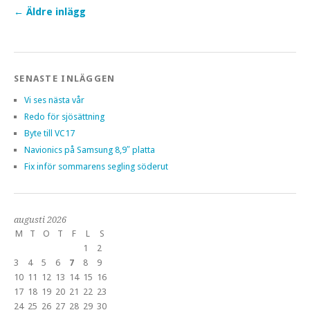
←
Äldre inlägg
SENASTE INLÄGGEN
Vi ses nästa vår
Redo för sjösättning
Byte till VC17
Navionics på Samsung 8,9″ platta
Fix inför sommarens segling söderut
augusti 2026
M
T
O
T
F
L
S
1
2
3
4
5
6
7
8
9
10
11
12
13
14
15
16
17
18
19
20
21
22
23
24
25
26
27
28
29
30