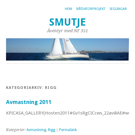
HEM
BÅTDATORPROJEKT
SEGLINGAR
SMUTJE
Äventyr med NF 351
KATEGORIARKIV:
RIGG
Avmastning 2011
KPICASA_GALLERY(Hosten2011#Gv1sRgCICcws_22avi8AE#web)
Kategorier:
Avmastning
,
Rigg
|
Permalänk