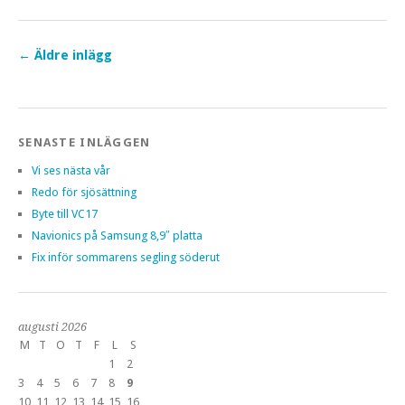
←
Äldre inlägg
SENASTE INLÄGGEN
Vi ses nästa vår
Redo för sjösättning
Byte till VC17
Navionics på Samsung 8,9″ platta
Fix inför sommarens segling söderut
augusti 2026
M
T
O
T
F
L
S
1
2
3
4
5
6
7
8
9
10
11
12
13
14
15
16