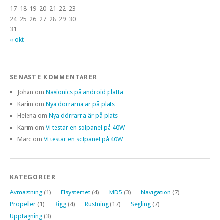
17
18
19
20
21
22
23
24
25
26
27
28
29
30
31
« okt
SENASTE KOMMENTARER
Johan
om
Navionics på android platta
Karim
om
Nya dörrarna är på plats
Helena
om
Nya dörrarna är på plats
Karim
om
Vi testar en solpanel på 40W
Marc
om
Vi testar en solpanel på 40W
KATEGORIER
Avmastning
(1)
Elsystemet
(4)
MD5
(3)
Navigation
(7)
Propeller
(1)
Rigg
(4)
Rustning
(17)
Segling
(7)
Upptagning
(3)