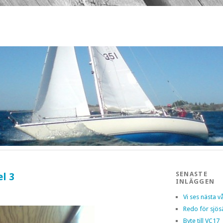
SENASTE
l 3
INLÄGGEN
Vi ses nästa v
Redo för sjös
Byte till VC17