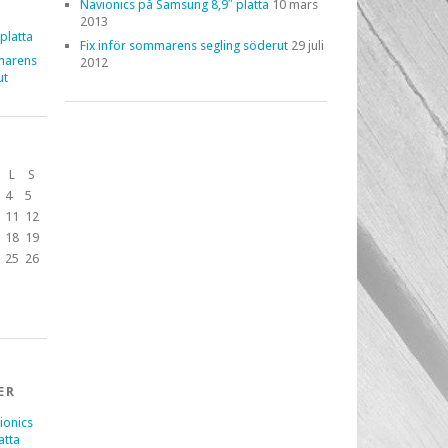
Navionics på Samsung 8,9″ platta
10 mars
2013
platta
Fix inför sommarens segling söderut
29 juli
marens
2012
ut
L
S
4
5
11
12
18
19
25
26
ER
ionics
atta