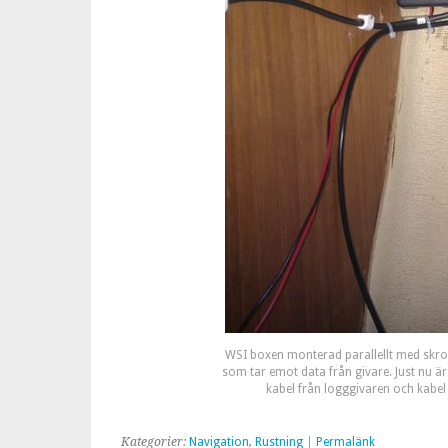
WSI boxen monterad parallellt med skro
som tar emot data från givare. Just nu ä
kabel från logggivaren och kabel 
Kategorier:
Navigation
,
Rustning
|
Permalänk