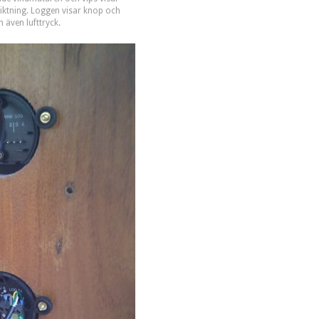
iktning. Loggen visar knop och
 även lufttryck.