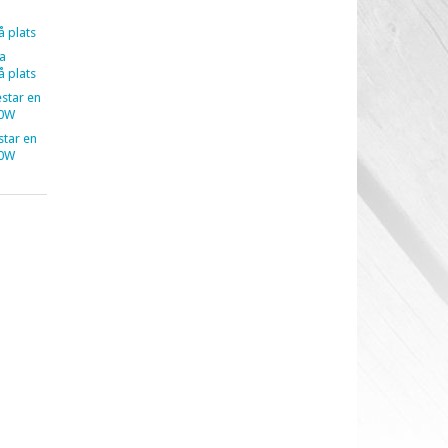
å plats
a
å plats
estar en
40W
estar en
40W