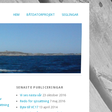
HEM
BÅTDATORPROJEKT
SEGLINGAR
SENASTE PUBLICERINGAR
Vi ses nästa vår
23 oktober 2016
år
Redo för sjösättning
7 maj 2016
ättning
Byte till VC17
13 april 2014