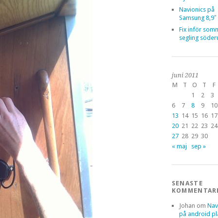
Navionics på
Samsung 8,9″ 
Fix inför som
segling söder
juni 2011
M
T
O
T
F
1
2
3
6
7
8
9
10
13
14
15
16
17
20
21
22
23
24
27
28
29
30
« maj
sep »
SENASTE
KOMMENTAR
Johan
om
Nav
på android pl