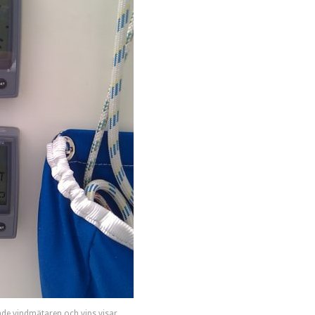
ade vindmätaren och vips visar