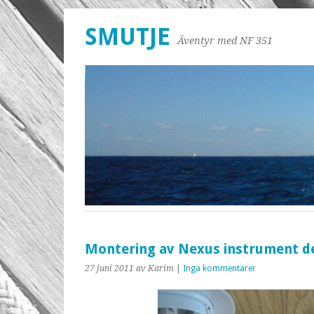
SMUTJE
Äventyr med NF 351
Montering av Nexus instrument de
27 juni 2011
av Karim
|
Inga kommentarer