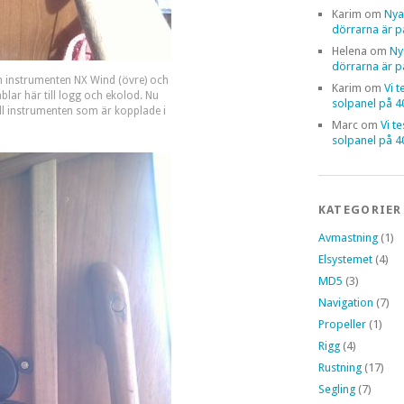
Karim
om
Nya
dörrarna är p
Helena
om
Ny
dörrarna är p
n instrumenten NX Wind (övre) och
Karim
om
Vi t
ablar här till logg och ekolod. Nu
solpanel på 
ll instrumenten som är kopplade i
Marc
om
Vi t
solpanel på 
KATEGORIER
Avmastning
(1)
Elsystemet
(4)
MD5
(3)
Navigation
(7)
Propeller
(1)
Rigg
(4)
Rustning
(17)
Segling
(7)