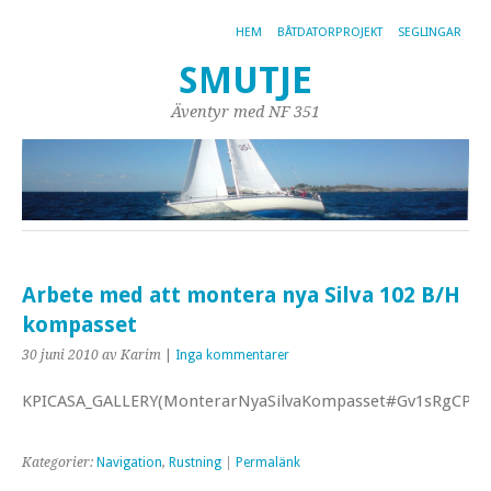
HEM
BÅTDATORPROJEKT
SEGLINGAR
SMUTJE
Äventyr med NF 351
Arbete med att montera nya Silva 102 B/H
kompasset
30 juni 2010
av Karim
|
Inga kommentarer
KPICASA_GALLERY(MonterarNyaSilvaKompasset#Gv1sRgCPSY3
Kategorier:
Navigation
,
Rustning
|
Permalänk