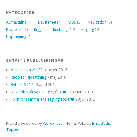
KATEGORIER
Avmastning
(1)
Elsystemet
(4)
MD5
(3)
Navigation
(7)
Propeller
(1)
Rigg
(4)
Rustning
(17)
Segling
(7)
Upptagning
(3)
SENASTE PUBLICERINGAR
Vi ses nästa vår
23 oktober 2016
Redo för sjösättning
7 maj 2016
Byte till VC17
13 april 2014
Navionics på Samsung 8,9″ platta
10 mars 2013
Fix inför sommarens segling söderut
29 juli 2012
Proudly powered by
WordPress
|
Tema: Yoko av
Elmastudio
Toppen