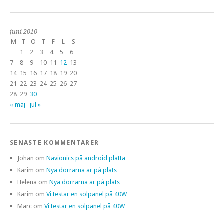
juni 2010
M
T
O
T
F
L
S
1
2
3
4
5
6
7
8
9
10
11
12
13
14
15
16
17
18
19
20
21
22
23
24
25
26
27
28
29
30
« maj
jul »
SENASTE KOMMENTARER
Johan
om
Navionics på android platta
Karim
om
Nya dörrarna är på plats
Helena
om
Nya dörrarna är på plats
Karim
om
Vi testar en solpanel på 40W
Marc
om
Vi testar en solpanel på 40W