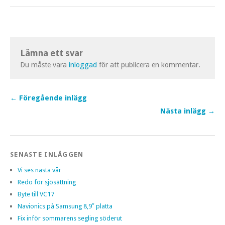
Lämna ett svar
Du måste vara
inloggad
för att publicera en kommentar.
← Föregående inlägg
Nästa inlägg →
SENASTE INLÄGGEN
Vi ses nästa vår
Redo för sjösättning
Byte till VC17
Navionics på Samsung 8,9″ platta
Fix inför sommarens segling söderut